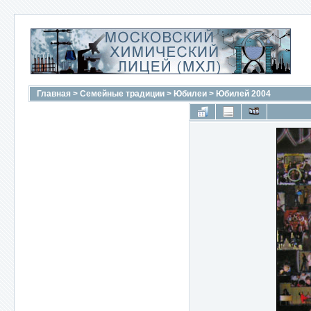
Главная
>
Семейные традиции
>
Юбилеи
>
Юбилей 2004