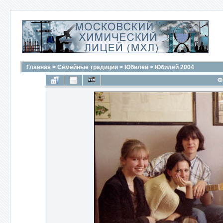
Главная
>
Семейные традиции
>
Юбилеи
>
Юбилей 2004
Ф