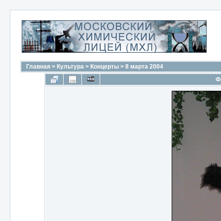
Главная
>
Культура
>
Концерты
>
8 марта 2004
Ф