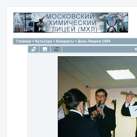
Главная
>
Культура
>
Концерты
>
День Лицеев 1999
Ф