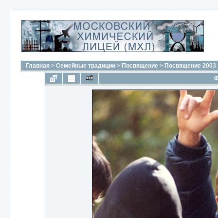
Главная
>
Семейные традиции
>
Посвящение
>
Посвящение 2003
Ф