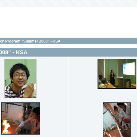
arch Program "Summer 2008" - KSA
008" - KSA