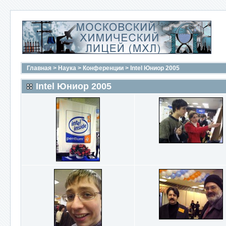
Главная
>
Наука
>
Конференции
>
Intel Юниор 2005
Intel Юниор 2005